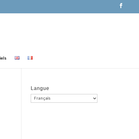
els
Langue
Langue