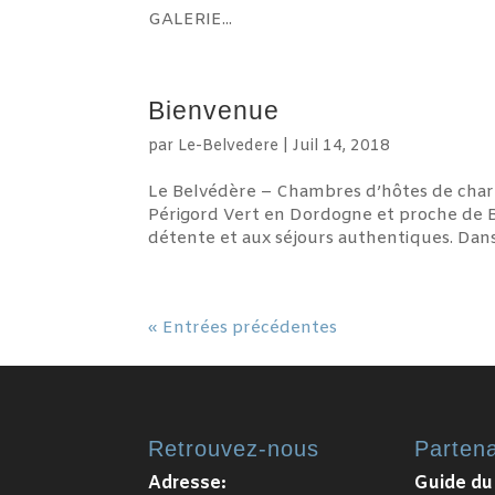
GALERIE...
Bienvenue
par
Le-Belvedere
|
Juil 14, 2018
Le Belvédère – Chambres d’hôtes de charme
Périgord Vert en Dordogne et proche de B
détente et aux séjours authentiques. Dans c
« Entrées précédentes
Retrouvez-nous
Partena
Adresse:
Guide du