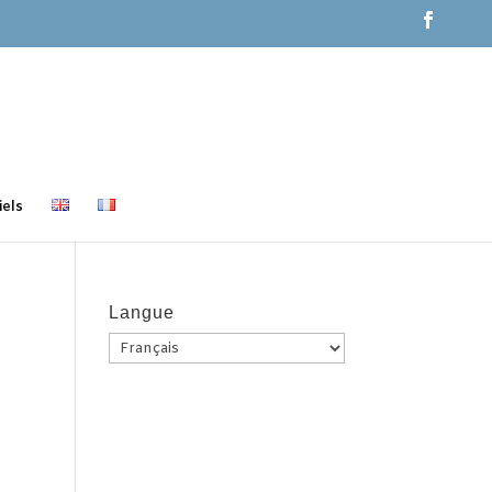
els
Langue
Langue