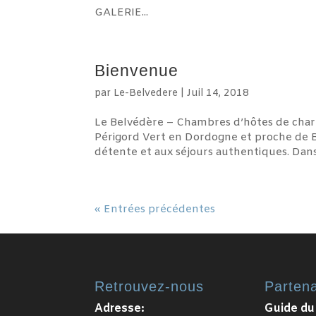
GALERIE...
Bienvenue
par
Le-Belvedere
|
Juil 14, 2018
Le Belvédère – Chambres d’hôtes de charme
Périgord Vert en Dordogne et proche de B
détente et aux séjours authentiques. Dans c
« Entrées précédentes
Retrouvez-nous
Partena
Adresse:
Guide du