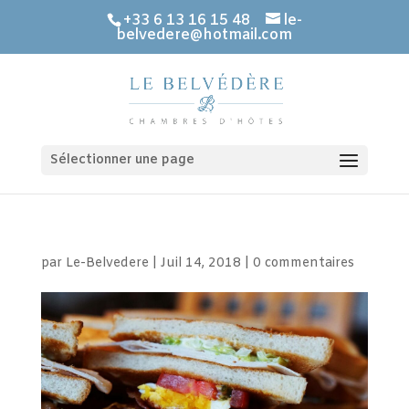
+33 6 13 16 15 48
le-
belvedere@hotmail.com
Sélectionner une page
par
Le-Belvedere
|
Juil 14, 2018
|
0 commentaires