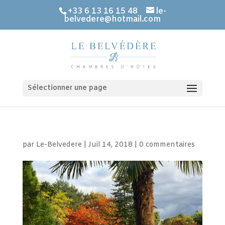
+33 6 13 16 15 48
le-
belvedere@hotmail.com
Sélectionner une page
par
Le-Belvedere
|
Juil 14, 2018
|
0 commentaires